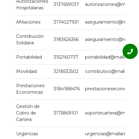
Autorizaciones
3137659037
autorizaciones@mallam
Hospitalarias
Afiliaciones
3174027931
aseguramiento@mallam
Contribución
3183626366
aseguramiento@mallam
Solidaria
Portabilidad
3152160737
portabilidad@mallamas
Movilidad
3218532502
contributivo@mallamas
Prestaciones
3184188476
prestacioneseconomic
Económicas
Gestión de
Cobro de
3175869101
soportecartera@mallam
Cartera
Urgencias
urgencias@mallamasep