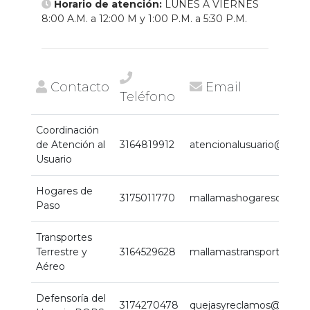
Horario de atención:
LUNES A VIERNES
8:00 A.M. a 12:00 M y 1:00 P.M. a 5:30 P.M.
Contacto
Email
Teléfono
Coordinación
de Atención al
3164819912
atencionalusuario@mal
Usuario
Hogares de
3175011770
mallamashogaresdepas
Paso
Transportes
Terrestre y
3164529628
mallamastransporteaer
Aéreo
Defensoría del
3174270478
quejasyreclamos@mall