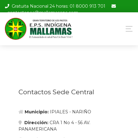
Nota:
Gratuita Nacional 24 horas: 01 8000 913 701
este
contactenos@mallamaseps.com
sitio
web
incluye
un
sistema
de
accesibilidad.
Contactos Sede Central
Municipio:
IPIALES - NARIÑO
Dirección:
CRA 1 No 4 - 56 AV.
PANAMERICANA