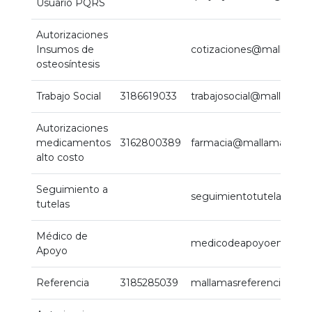
Usuario PQRS
Autorizaciones
Insumos de
cotizaciones@mallamas
osteosíntesis
Trabajo Social
3186619033
trabajosocial@mallamas
Autorizaciones
medicamentos
3162800389
farmacia@mallamaseps
alto costo
Seguimiento a
seguimientotutelas@ma
tutelas
Médico de
medicodeapoyoenjorna
Apoyo
Referencia
3185285039
mallamasreferencia@ma